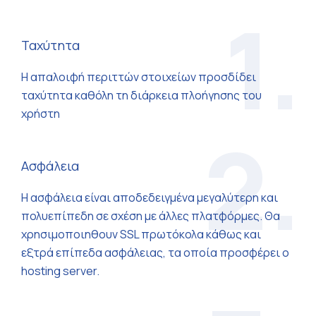
1.
Ταχύτητα
Η απαλοιφή περιττών στοιχείων προσδίδει
ταχύτητα καθόλη τη διάρκεια πλοήγησης του
χρήστη
2.
Ασφάλεια
Η ασφάλεια είναι αποδεδειγµένα µεγαλύτερη και
πολυεπίπεδη σε σχέση µε άλλες πλατφόρµες. Θα
χρησιµοποιηθουν SSL πρωτόκολα κάθως και
εξτρά επίπεδα ασφάλειας, τα οποία προσφέρει ο
hosting server.