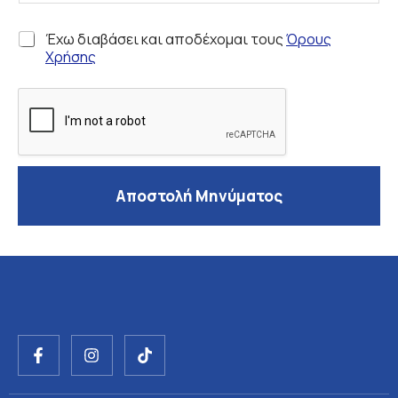
G
Έχω διαβάσει και αποδέχομαι τους
Όρους
D
Χρήσης
P
R
*
Αποστολή Μηνύματος
F
I
T
a
n
i
c
s
k
e
t
t