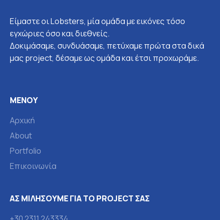
b
a
o
o
g
k
Είμαστε οι Lobsters, μία ομάδα με εικόνες τόσο
o
r
k
a
εγχώριες όσο και διεθνείς.
-
m
Δοκιμάσαμε, συνδυάσαμε, πετύχαμε πρώτα στα δικά
f
μας project, δέσαμε ως ομάδα και έτσι προχωράμε.
ΜΕΝΟΎ
Αρχική
About
Portfolio
Επικοινωνία
ΑΣ ΜΙΛΉΣΟΥΜΕ ΓΙΑ ΤΟ PROJECT ΣΑΣ
+30 2311 243334