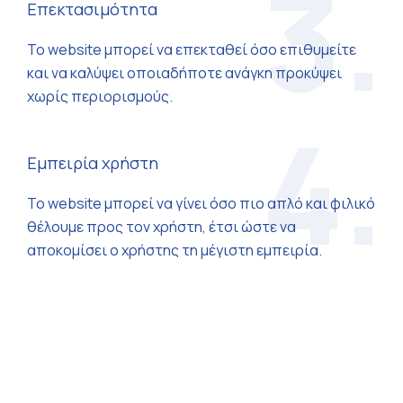
3.
Επεκτασιμότητα
Το website µπορεί να επεκταθεί όσο επιθυµείτε
και να καλύψει οποιαδήποτε ανάγκη προκύψει
χωρίς περιορισµούς.
4.
Εμπειρία χρήστη
To website µπορεί να γίνει όσο πιο απλό και φιλικό
θέλουµε προς τον χρήστη, έτσι ώστε να
αποκοµίσει ο χρήστης τη µέγιστη εµπειρία.