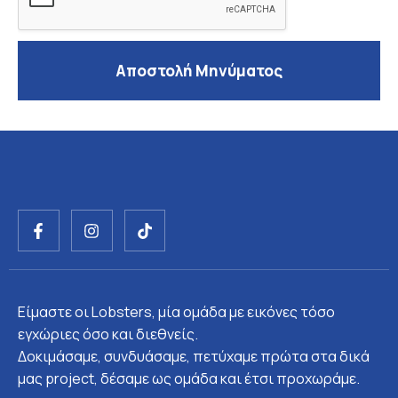
Αποστολή Μηνύματος
F
I
T
a
n
i
c
s
k
e
t
t
b
a
o
o
g
k
Είμαστε οι Lobsters, μία ομάδα με εικόνες τόσο
o
r
k
a
εγχώριες όσο και διεθνείς.
-
m
Δοκιμάσαμε, συνδυάσαμε, πετύχαμε πρώτα στα δικά
f
μας project, δέσαμε ως ομάδα και έτσι προχωράμε.