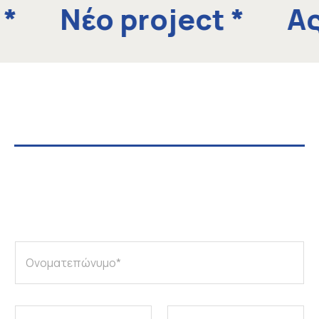
*
Νέο project
*
Ας