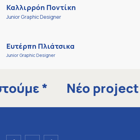
Καλλιρρόη Ποντίκη
Junior Graphic Designer
Ευτέρπη Πλιάτσικα
Junior Graphic Designer
στούμε
*
Νέο project
F
I
T