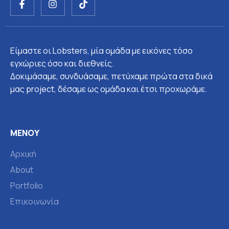
a
n
i
c
s
k
e
t
t
b
a
o
o
g
k
Είμαστε οι Lobsters, μία ομάδα με εικόνες τόσο
o
r
k
a
εγχώριες όσο και διεθνείς.
-
m
Δοκιμάσαμε, συνδυάσαμε, πετύχαμε πρώτα στα δικά
f
μας project, δέσαμε ως ομάδα και έτσι προχωράμε.
ΜΕΝΟΎ
Αρχική
About
Portfolio
Επικοινωνία