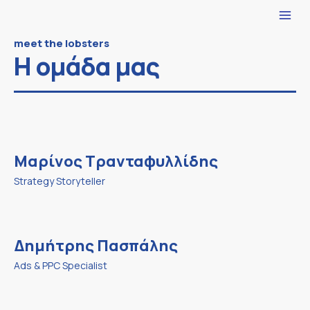
Μετάβαση
στο
περιεχόμενο
meet the lobsters
Η ομάδα μας
Μαρίνος Τρανταφυλλίδης
Strategy Storyteller
Δημήτρης Πασπάλης
Ads & PPC Specialist