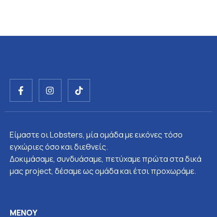
F
I
T
a
n
i
c
s
k
e
t
t
b
a
o
o
g
k
Είμαστε οι Lobsters, μία ομάδα με εικόνες τόσο
o
r
k
a
εγχώριες όσο και διεθνείς.
-
m
Δοκιμάσαμε, συνδυάσαμε, πετύχαμε πρώτα στα δικά
f
μας project, δέσαμε ως ομάδα και έτσι προχωράμε.
ΜΕΝΟΎ